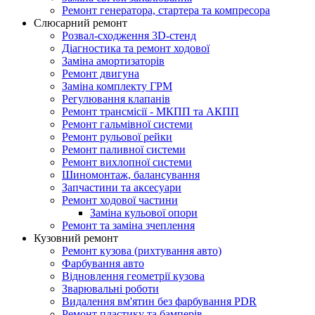
Ремонт генератора, стартера та компресора
Слюсарний ремонт
Розвал-сходження 3D-стенд
Діагностика та ремонт ходової
Заміна амортизаторів
Ремонт двигуна
Заміна комплекту ГРМ
Регулювання клапанів
Ремонт трансмісії - МКПП та АКПП
Ремонт гальмівної системи
Ремонт рульової рейки
Ремонт паливної системи
Ремонт вихлопної системи
Шиномонтаж, балансування
Запчастини та аксесуари
Ремонт ходової частини
Заміна кульової опори
Ремонт та заміна зчеплення
Кузовний ремонт
Ремонт кузова (рихтування авто)
Фарбування авто
Відновлення геометрії кузова
Зварювальні роботи
Видалення вм'ятин без фарбування PDR
Ремонт пластику та бамперів