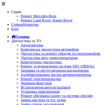
Сервіс
Ремонт Mercedes-Benz
Ремонт Land Rover, Range Rover
Співробітництво
Блог
Головна
Діагностика та ТО
Автоелектрик
Комплексна діагностика автомобіля
Діагностика та ремонт гібридів та електромобілів
Діагностика авто димогенератором
Комп'ютерна діагностика
Ремонт та відновлення системи SRS AIRBAG
Заправка та обслуговування кондиціонера
Антибактеріальна чистка автокондиціонера
Ремонт електропроводки
Чищення форсунок
Встановлення автосигналізації
Установка парктроників
Ремонт обігрівача салону та системи обігріву
Заміна мастила та тех. рідин
Заміна свічок запалювання