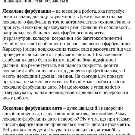
пошкодження легко усуваються.
Локальне фарбування
– це ювелірна робота, яка потребує
певних знань, досвіду та уважності. Дуже важливо під час
локального фарбування точно дотримуватись технологічного
процесу. Необхідно враховувати різні тонкощі та особливості,
наприклад, особливості лакофарбового покриття
(перламутрові кольори, ксералики або багатокомпонентні
емалі мають свої особливості під час локального фарбування).
Характер і місце пошкодження також слід враховувати під час
проведення локального фарбування деталі. Щоб локальне
фарбування авто було якісним, щоб не було відмінності
ділянки, що ремонтується, від рідного покриття, робити
локальне фарбування авто слід довіряти професіоналам, які
мають необхідний досвід і знання. На сьогодні, як показує
практика, не кожен автомаляр у Києві може зробити якісно
локальне фарбування авто. Ми це можемо з упевненістю
стверджувати, бо нам неодноразово доводиться переробляти
чужу роботу.
Локальне фарбування авто
– дуже швидкий і недорогий
спосіб привести до ладу зовнішній вигляд автомобіля. Чому
локальне фарбування авто недорого? Річ у тім, що при такому
способі фарбування не проводиться зняття деталі кузова авто.
Всі ушкодження деталі усуваються локально, автомобіль