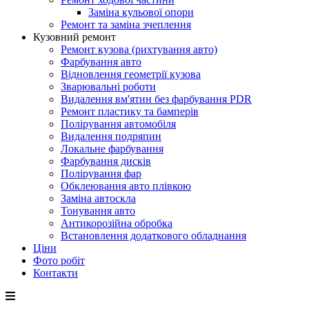
Заміна кульової опори
Ремонт та заміна зчеплення
Кузовний ремонт
Ремонт кузова (рихтування авто)
Фарбування авто
Відновлення геометрії кузова
Зварювальні роботи
Видалення вм'ятин без фарбування PDR
Ремонт пластику та бамперів
Полірування автомобіля
Видалення подряпин
Локальне фарбування
Фарбування дисків
Полірування фар
Обклеювання авто плівкою
Заміна автоскла
Тонування авто
Антикорозійна обробка
Встановлення додаткового обладнання
Ціни
Фото робіт
Контакти