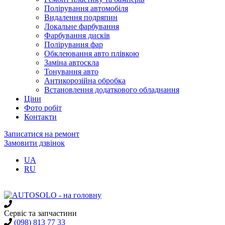
Полірування автомобіля
Видалення подряпин
Локальне фарбування
Фарбування дисків
Полірування фар
Обклеювання авто плівкою
Заміна автоскла
Тонування авто
Антикорозійна обробка
Встановлення додаткового обладнання
Ціни
Фото робіт
Контакти
Записатися
на ремонт
Замовити дзвінок
UA
RU
Сервіс та запчастини
(098) 813 77 33