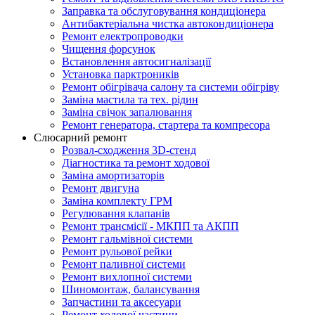
Заправка та обслуговування кондиціонера
Антибактеріальна чистка автокондиціонера
Ремонт електропроводки
Чищення форсунок
Встановлення автосигналізації
Установка парктроників
Ремонт обігрівача салону та системи обігріву
Заміна мастила та тех. рідин
Заміна свічок запалювання
Ремонт генератора, стартера та компресора
Слюсарний ремонт
Розвал-сходження 3D-стенд
Діагностика та ремонт ходової
Заміна амортизаторів
Ремонт двигуна
Заміна комплекту ГРМ
Регулювання клапанів
Ремонт трансмісії - МКПП та АКПП
Ремонт гальмівної системи
Ремонт рульової рейки
Ремонт паливної системи
Ремонт вихлопної системи
Шиномонтаж, балансування
Запчастини та аксесуари
Ремонт ходової частини