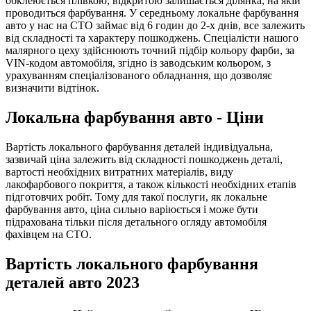
обклеюється плівкою, відкритою залишається ділянка, на якій
проводиться фарбування. У середньому локальне фарбування
авто у нас на СТО займає від 6 годин до 2-х днів, все залежить
від складності та характеру пошкоджень. Спеціалісти нашого
малярного цеху здійснюють точний підбір кольору фарби, за
VIN-кодом автомобіля, згідно із заводським кольором, з
урахуванням спеціалізованого обладнання, що дозволяє
визначити відтінок.
Локальна фарбування авто - Ціни
Вартість локального фарбування деталей індивідуальна,
зазвичай ціна залежить від складності пошкоджень деталі,
вартості необхідних витратних матеріалів, виду
лакофарбового покриття, а також кількості необхідних етапів
підготовчих робіт. Тому для такої послуги, як локальне
фарбування авто, ціна сильно варіюється і може бути
підрахована тільки після детального огляду автомобіля
фахівцем на СТО.
Вартість локального фарбування
деталей авто 2023