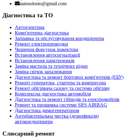
autosolosto@gmail.com
Діагностика та ТО
Автоелектрик
Комп'ютерна діагностика
Заправка та обслуговування кондиціонера
Ремонт електропроводки
Чищення форсунок інжектора
Встановлення автосигналізації
Встановлення парктроників
Заміна мастила та технічних рідин
Заміна свічок запалювання
Діагностика та ремонт бортових комп'ютерів (ЕБУ)
Ремонт генератора, стартера та компресора
Ремонт обігрівача салону та системи обігріву
Комплексна діагностика автомобіля
Діагностика та ремонт гібридів та електромобілів
Ремонт та прошивка системи SRS AIRBAG
Діагностика димогенератором
Антибактеріальна чистка (дезинфекція)
автокондиціонера
Cлюсарний ремонт