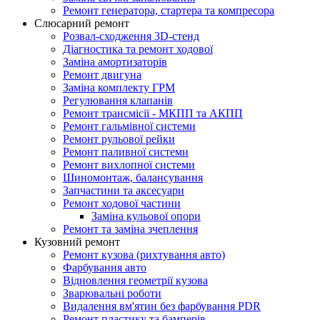
Ремонт генератора, стартера та компресора
Слюсарний ремонт
Розвал-сходження 3D-стенд
Діагностика та ремонт ходової
Заміна амортизаторів
Ремонт двигуна
Заміна комплекту ГРМ
Регулювання клапанів
Ремонт трансмісії - МКПП та АКПП
Ремонт гальмівної системи
Ремонт рульової рейки
Ремонт паливної системи
Ремонт вихлопної системи
Шиномонтаж, балансування
Запчастини та аксесуари
Ремонт ходової частини
Заміна кульової опори
Ремонт та заміна зчеплення
Кузовний ремонт
Ремонт кузова (рихтування авто)
Фарбування авто
Відновлення геометрії кузова
Зварювальні роботи
Видалення вм'ятин без фарбування PDR
Ремонт пластику та бамперів