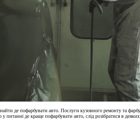
знайти де пофарбувати авто. Послуги кузовного ремонту та фарбув
ір у питанні де краще пофарбувати авто, слід розібратися в деяк