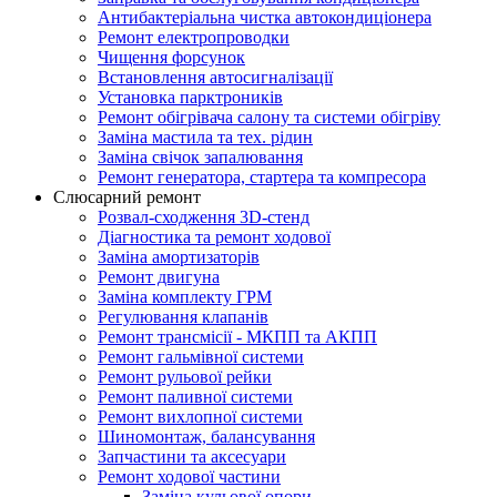
Антибактеріальна чистка автокондиціонера
Ремонт електропроводки
Чищення форсунок
Встановлення автосигналізації
Установка парктроників
Ремонт обігрівача салону та системи обігріву
Заміна мастила та тех. рідин
Заміна свічок запалювання
Ремонт генератора, стартера та компресора
Слюсарний ремонт
Розвал-сходження 3D-стенд
Діагностика та ремонт ходової
Заміна амортизаторів
Ремонт двигуна
Заміна комплекту ГРМ
Регулювання клапанів
Ремонт трансмісії - МКПП та АКПП
Ремонт гальмівної системи
Ремонт рульової рейки
Ремонт паливної системи
Ремонт вихлопної системи
Шиномонтаж, балансування
Запчастини та аксесуари
Ремонт ходової частини
Заміна кульової опори