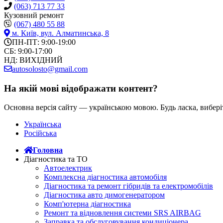
(063) 713 77 33
Кузовний ремонт
(067) 480 55 88
м. Київ,
вул. Алматинська, 8
ПН-ПТ: 9:00-19:00
СБ: 9:00-17:00
НД: ВИХІДНИЙ
autosolosto@gmail.com
На якій мові відображати контент?
Основна версія сайту — українською мовою. Будь ласка, вибері
Українська
Російська
Головна
Діагностика та ТО
Автоелектрик
Комплексна діагностика автомобіля
Діагностика та ремонт гібридів та електромобілів
Діагностика авто димогенератором
Комп'ютерна діагностика
Ремонт та відновлення системи SRS AIRBAG
Заправка та обслуговування кондиціонера