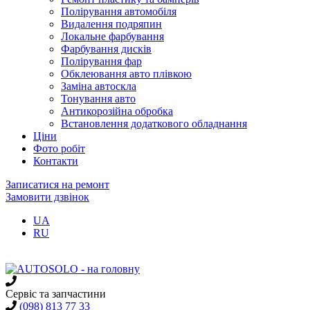
Полірування автомобіля
Видалення подряпин
Локальне фарбування
Фарбування дисків
Полірування фар
Обклеювання авто плівкою
Заміна автоскла
Тонування авто
Антикорозійна обробка
Встановлення додаткового обладнання
Ціни
Фото робіт
Контакти
Записатися
на ремонт
Замовити дзвінок
UA
RU
Сервіс та запчастини
(098) 813 77 33