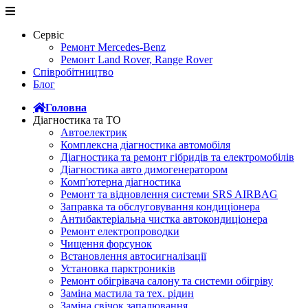
Сервіс
Ремонт Mercedes-Benz
Ремонт Land Rover, Range Rover
Співробітництво
Блог
Головна
Діагностика та ТО
Автоелектрик
Комплексна діагностика автомобіля
Діагностика та ремонт гібридів та електромобілів
Діагностика авто димогенератором
Комп'ютерна діагностика
Ремонт та відновлення системи SRS AIRBAG
Заправка та обслуговування кондиціонера
Антибактеріальна чистка автокондиціонера
Ремонт електропроводки
Чищення форсунок
Встановлення автосигналізації
Установка парктроників
Ремонт обігрівача салону та системи обігріву
Заміна мастила та тех. рідин
Заміна свічок запалювання