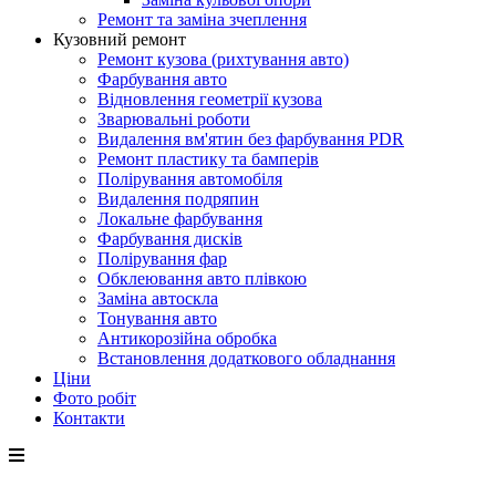
Ремонт та заміна зчеплення
Кузовний ремонт
Ремонт кузова (рихтування авто)
Фарбування авто
Відновлення геометрії кузова
Зварювальні роботи
Видалення вм'ятин без фарбування PDR
Ремонт пластику та бамперів
Полірування автомобіля
Видалення подряпин
Локальне фарбування
Фарбування дисків
Полірування фар
Обклеювання авто плівкою
Заміна автоскла
Тонування авто
Антикорозійна обробка
Встановлення додаткового обладнання
Ціни
Фото робіт
Контакти